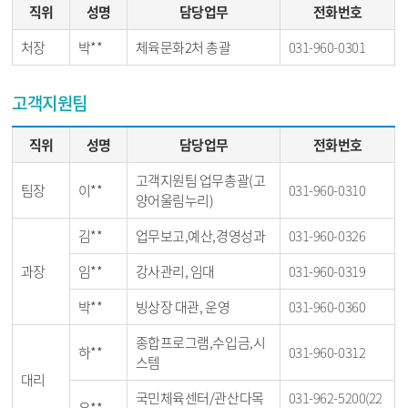
직위
성명
담당업무
전화번호
처장
박**
체육문화2처 총괄
031-960-0301
고객지원팀
직위
성명
담당업무
전화번호
고객지원팀 업무총괄(고
팀장
이**
031-960-0310
양어울림누리)
김**
업무보고,예산,경영성과
031-960-0326
과장
임**
강사관리, 임대
031-960-0319
박**
빙상장 대관, 운영
031-960-0360
종합프로그램,수입금,시
하**
031-960-0312
스템
대리
국민체육센터/관산다목
031-962-5200(22