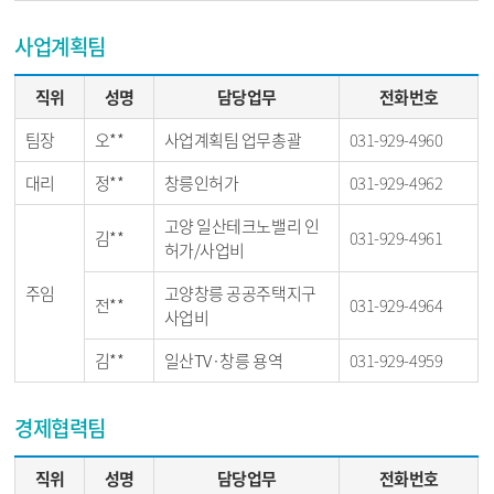
사업계획팀
직위
성명
담당업무
전화번호
팀장
오**
사업계획팀 업무총괄
031-929-4960
대리
정**
창릉인허가
031-929-4962
고양 일산테크노밸리 인
김**
031-929-4961
허가/사업비
주임
고양창릉 공공주택지구
전**
031-929-4964
사업비
김**
일산TV·창릉 용역
031-929-4959
경제협력팀
직위
성명
담당업무
전화번호