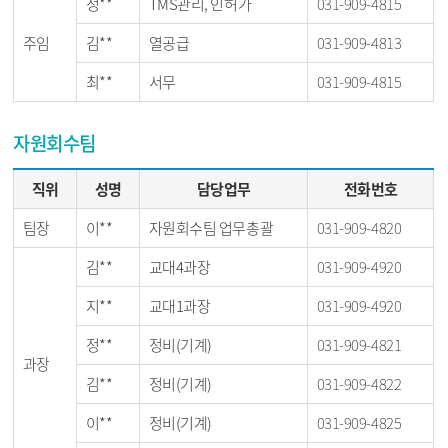
정**
TMS관리, 인허가
031-909-4815
주임
김**
열공급
031-909-4813
최**
서무
031-909-4815
자원회수팀
직위
성명
담당업무
전화번호
팀장
이**
자원회수팀 업무총괄
031-909-4820
김**
교대4과장
031-909-4920
지**
교대1과장
031-909-4920
정**
정비(기계)
031-909-4821
과장
김**
정비(기계)
031-909-4822
이**
정비(기계)
031-909-4825