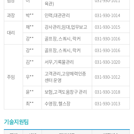
팀장
이**
031-930-1011
육관)
과장
박**
인력,대관관리
031-930-1014
채**
강사관리,임대,업무보고
031-930-1015
대리
강**
골프장, 스쿼시, 락커
031-930-1016
강**
골프장, 스쿼시, 락커
031-930-1016
김**
서무,기록물관리
031-930-1020
고객관리,고양체력인증
주임
우**
031-930-1012
센터 운영
윤**
보험,고객도움창구 관리
031-930-1018
최**
수영장, 헬스장
031-930-1013
기술지원팀