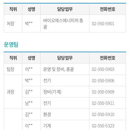
직위
성명
담당업무
전화번호
바이오매스에너지처 총
처장
박**
02-350-5901
괄
운영팀
직위
성명
담당업무
전화번호
팀장
이**
운영 및 정비, 총괄
02-350-5903
박**
전기
02-350-5906
과장
김**
정비(기계)
02-350-5909
남**
전기
02-350-5911
김**
환경
02-350-5910
이**
기계
02-350-5323