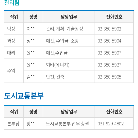
관리팀
직위
성명
담당업무
전화번호
팀장
이**
관리, 계획, 기술행정
02-350-5902
과장
정**
예산, 수입금, 소방
02-350-5904
대리
윤**
예산,수입금
02-350-5907
윤**
퇴비(에너지)
02-350-5927
주임
김**
안전, 건축
02-350-5905
도시교통본부
직위
성명
담당업무
전화번호
본부장
황**
도시교통본부 업무 총괄
031-929-4802