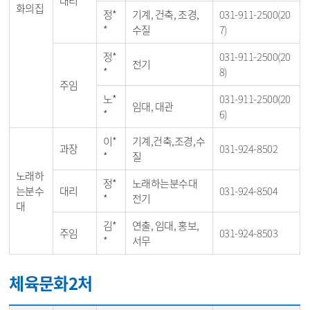
대리
화의집
정*
기계, 건축, 조경,
031-911-2500(20
*
수질
7)
정*
031-911-2500(20
전기
*
8)
주임
노*
031-911-2500(20
임대, 대관
*
6)
이*
기계,건축,조경,수
과장
031-924-8502
*
질
노래하
정*
노래하는분수대
는분수
대리
031-924-8504
*
전기
대
김*
연출, 임대, 홍보,
주임
031-924-8503
*
서무
체육문화2처