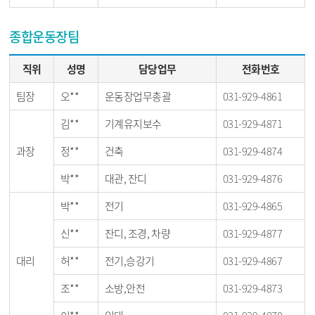
종합운동장팀
직위
성명
담당업무
전화번호
팀장
오**
운동장업무총괄
031-929-4861
김**
기계유지보수
031-929-4871
과장
정**
건축
031-929-4874
박**
대관, 잔디
031-929-4876
박**
전기
031-929-4865
신**
잔디, 조경, 차량
031-929-4877
대리
허**
전기,승강기
031-929-4867
조**
소방,안전
031-929-4873