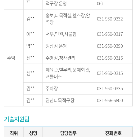
유**
적구장 운영
06)
홍보,다목적실,헬스장,암
김**
031-960-0332
벽장
이**
서무,민원,사물함
031-960-0317
박**
빙상장 운영
031-960-0390
주임
신**
수영장,청사관리
031-960-0316
체육관,별무리,문예회관,
심**
031-960-0315
셔틀버스
권**
주차장
031-960-0335
김**
관산다목적구장
031-966-6800
기술지원팀
직위
성명
담당업무
전화번호