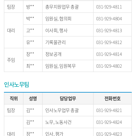
팀장
방**
총무지원업무 총괄
031-929-4811
박**
임원실, 협의회
031-929-4804
대리
고**
이사회, 행사
031-929-4813
유**
기록물관리
031-929-4812
장**
정보공개
031-929-4814
주임
최**
임원실, 임원복무
031-929-4802
인사노무팀
직위
성명
담당업무
전화번호
팀장
김**
인사노무업무 총괄
031-929-4821
김**
노무, 노동사건
031-929-4824
대리
정**
인사, 평가
031-929-4823