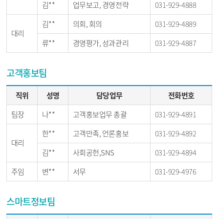
김**
업무보고, 경영전략
031-929-4888
김**
의회, 회의
031-929-4889
대리
류**
경영평가, 성과관리
031-929-4887
고객홍보팀
직위
성명
담당업무
전화번호
팀장
나**
고객홍보업무 총괄
031-929-4891
한**
고객만족, 언론홍보
031-929-4892
대리
김**
사회공헌,SNS
031-929-4894
주임
변**
서무
031-929-4976
스마트정보팀