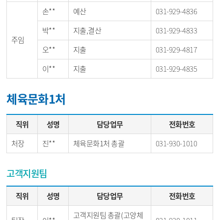
손**
예산
031-929-4836
박**
지출,결산
031-929-4833
주임
오**
지출
031-929-4817
이**
지출
031-929-4835
체육문화1처
직위
성명
담당업무
전화번호
처장
진**
체육문화1처 총괄
031-930-1010
고객지원팀
직위
성명
담당업무
전화번호
고객지원팀 총괄(고양체