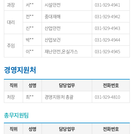
과장
서**
시설안전
031-929-4941
전**
중대재해
031-929-4942
대리
신**
산업안전
031-929-4943
박**
산업보건
031-929-4944
주임
이**
재난안전,온실가스
031-929-4945
경영지원처
직위
성명
담당업무
전화번호
처장
최**
경영지원처 총괄
031-929-4810
총무지원팀
직위
성명
담당업무
전화번호