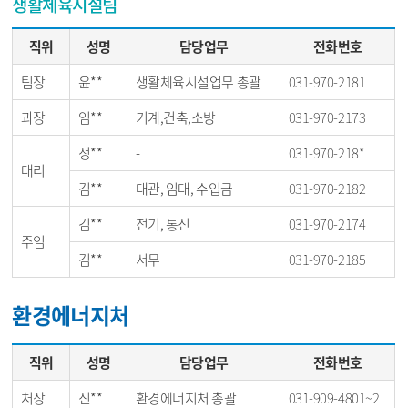
생활체육시설팀
직위
성명
담당업무
전화번호
팀장
윤**
생활체육시설업무 총괄
031-970-2181
과장
임**
기계,건축,소방
031-970-2173
정**
-
031-970-218*
대리
김**
대관, 임대, 수입금
031-970-2182
김**
전기, 통신
031-970-2174
주임
김**
서무
031-970-2185
환경에너지처
직위
성명
담당업무
전화번호
처장
신**
환경에너지처 총괄
031-909-4801~2