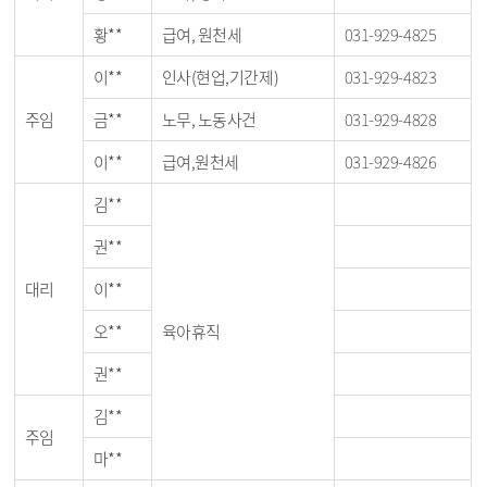
황**
급여, 원천세
031-929-4825
이**
인사(현업,기간제)
031-929-4823
주임
금**
노무, 노동사건
031-929-4828
이**
급여,원천세
031-929-4826
김**
권**
대리
이**
오**
육아휴직
권**
김**
주임
마**