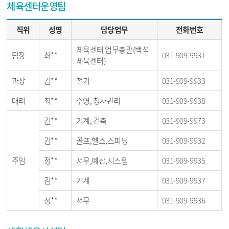
체육센터운영팀
직위
성명
담당업무
전화번호
체육센터 업무총괄(백석
팀장
최**
031-909-9931
체육센터)
과장
김**
전기
031-909-9933
대리
최**
수영, 청사관리
031-909-9938
김**
기계, 건축
031-909-9973
김**
골프,헬스,스피닝
031-909-9932
주임
정**
서무,예산,시스템
031-909-9935
김**
기계
031-909-9937
성**
서무
031-909-9936