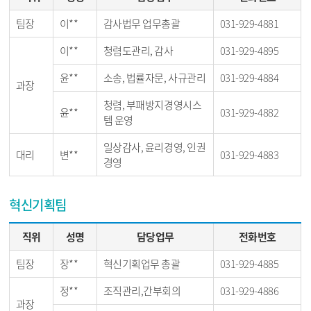
팀장
이**
감사법무 업무총괄
031-929-4881
이**
청렴도관리, 감사
031-929-4895
윤**
소송, 법률자문, 사규관리
031-929-4884
과장
청렴, 부패방지경영시스
윤**
031-929-4882
템 운영
일상감사, 윤리경영, 인권
대리
변**
031-929-4883
경영
혁신기획팀
직위
성명
담당업무
전화번호
팀장
장**
혁신기획업무 총괄
031-929-4885
정**
조직관리,간부회의
031-929-4886
과장