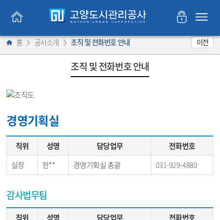
공사소개
홈
공사소개
조직 및 전화번호 안내
이전
고객의 소리
조직 및 전화번호 안내
주요시설
주요사업
경영기획실
열린광장
직위
성명
담당업무
전화번호
실장
한**
경영기획실 총괄
031-929-4880
감사법무팀
직위
성명
담당업무
전화번호