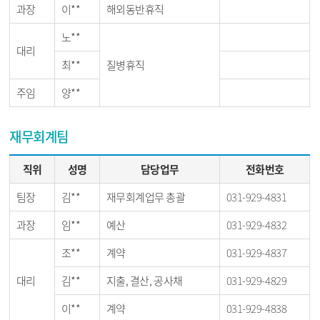
과장
이**
해외동반휴직
노**
대리
최**
질병휴직
주임
양**
재무회계팀
직위
성명
담당업무
전화번호
팀장
김**
재무회계업무 총괄
031-929-4831
과장
임**
예산
031-929-4832
조**
계약
031-929-4837
대리
김**
지출, 결산, 공사채
031-929-4829
이**
계약
031-929-4838