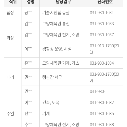
직위
성명
담당업무
전화번호
팀장
공**
기술지원팀 총괄
031-930-1031
김**
고양체육관 통신
031-930-1033
김**
고양체육관 전기, 소방
031-930-1037
과장
031-913-1700(20
이**
캠핑장 운영, 시설
1)
유**
고양체육관 기계, 가스
031-930-1034
031-930-1700(20
대리
권**
캠핑장 서무
2)
권**
031-930-
이**
건축, 토목
031-930-1032
주임
편**
기계
031-930-1035
추**
고양체육관 전기, 소방
031-930-1038