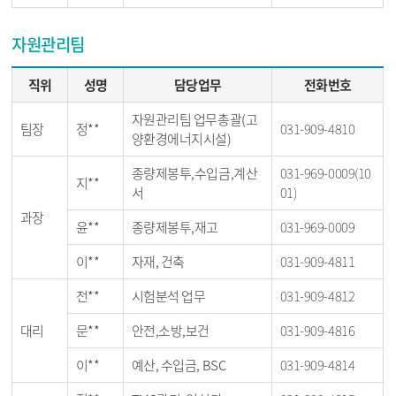
자원관리팀
직위
성명
담당업무
전화번호
자원관리팀 업무총괄(고
팀장
정**
031-909-4810
양환경에너지시설)
종량제봉투,수입금,계산
031-969-0009(10
지**
서
01)
과장
윤**
종량제봉투,재고
031-969-0009
이**
자재, 건축
031-909-4811
전**
시험분석 업무
031-909-4812
대리
문**
안전,소방,보건
031-909-4816
이**
예산, 수입금, BSC
031-909-4814