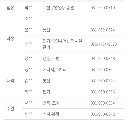
팀장
박**
시설운영업무 총괄
031-960-0310
조**
-
-
윤**
통신
031-962-0324
과장
전기,국민체육센터시설
이**
070-7714-9373
관리
정**
냉동, 소방
031-960-0343
정**
에너지,수처리
031-960-0361
대리
김**
통신
031-960-0324
최**
전기
031-960-0333
서**
건축, 조경
031-960-0334
주임
배**
기계,위생
031-960-0342