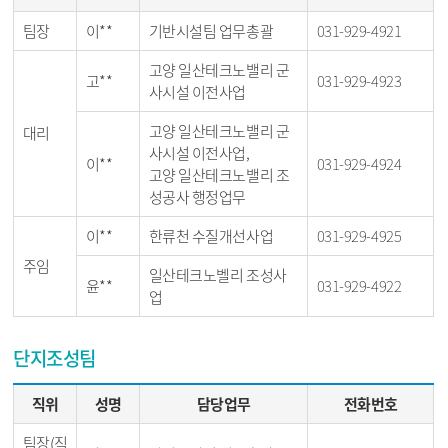
팀장
이**
기반시설팀 업무총괄
031-929-4921
고양 일산테크노밸리 군
고**
031-929-4923
사시설 이전사업
고양 일산테크노밸리 군
대리
사시설 이전사업,
이**
031-929-4924
고양 일산테크노밸리 조
성공사 행정업무
이**
한류천 수질개선사업
031-929-4925
주임
일산테크노벨리 조성사
윤**
031-929-4922
업
단지조성팀
직위
성명
담당업무
전화번호
팀장(직