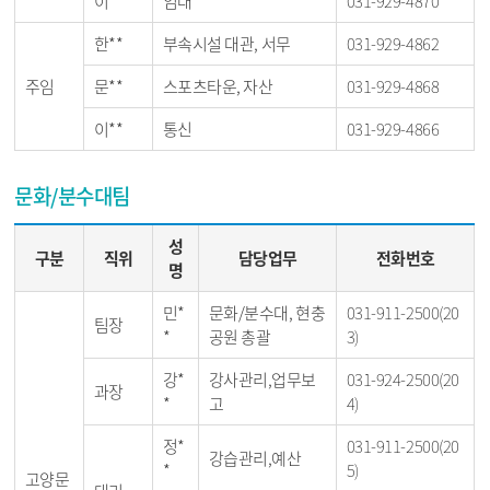
이**
임대
031-929-4870
한**
부속시설 대관, 서무
031-929-4862
주임
문**
스포츠타운, 자산
031-929-4868
이**
통신
031-929-4866
문화/분수대팀
성
구분
직위
담당업무
전화번호
명
민*
문화/분수대, 현충
031-911-2500(20
팀장
*
공원 총괄
3)
강*
강사관리,업무보
031-924-2500(20
과장
*
고
4)
정*
031-911-2500(20
강습관리,예산
*
5)
고양문